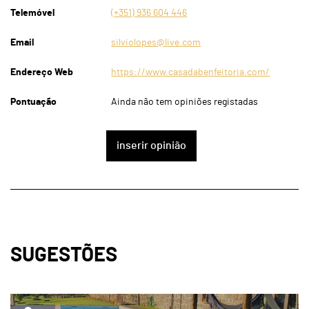
Telemóvel
(+351) 936 604 446
Email
silviolopes@live.com
Endereço Web
https://www.casadabenfeitoria.com/
Pontuação
Ainda não tem opiniões registadas
inserir opinião
SUGESTÕES
page