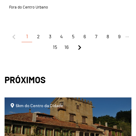
Fora do Centro Urbano
...
1
2
3
4
5
6
7
8
9
15
16
PRÓXIMOS
page
6km do Centro da Cidade