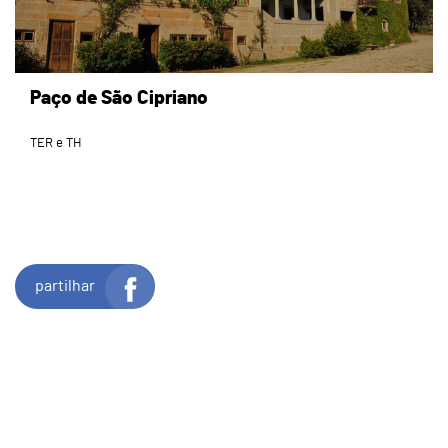
Paço de São Cipriano
TER e TH
partilhar