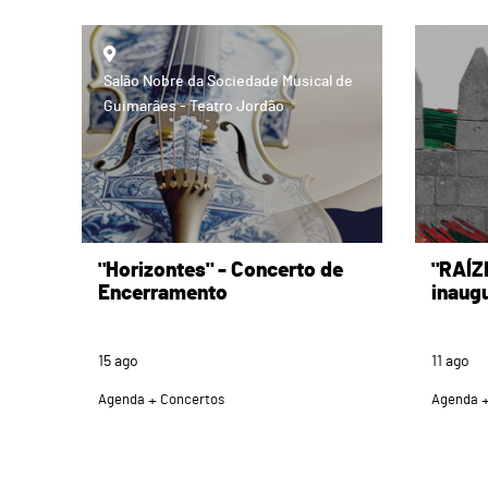
page
page
Salão Nobre da Sociedade Musical de
Guimarães - Teatro Jordão
"Horizontes" - Concerto de
"RAÍZ
Encerramento
inaug
15
ago
11
ago
Agenda
Concertos
Agenda