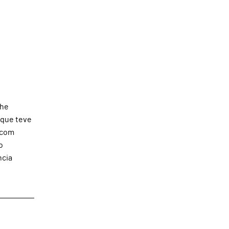
lhe
 que teve
 com
o
ncia