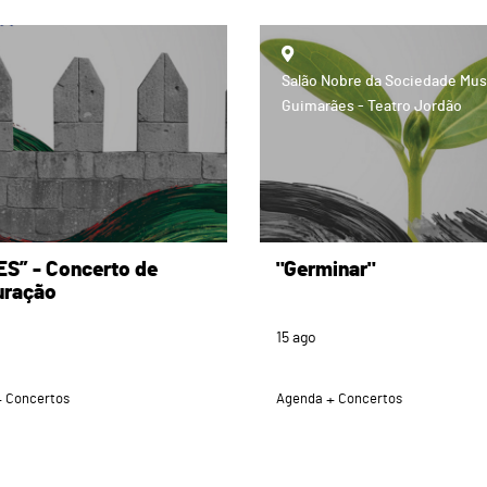
page
Salão Nobre da Sociedade Mus
Guimarães - Teatro Jordão
ES” - Concerto de
"Germinar"
uração
15
ago
Concertos
Agenda
Concertos