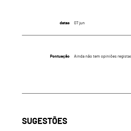
datas
07
jun
Pontuação
Ainda não tem opiniões regista
SUGESTÕES