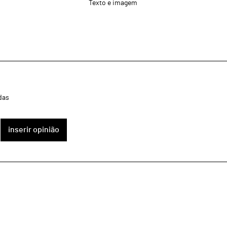
Texto e imagem
das
inserir opinião