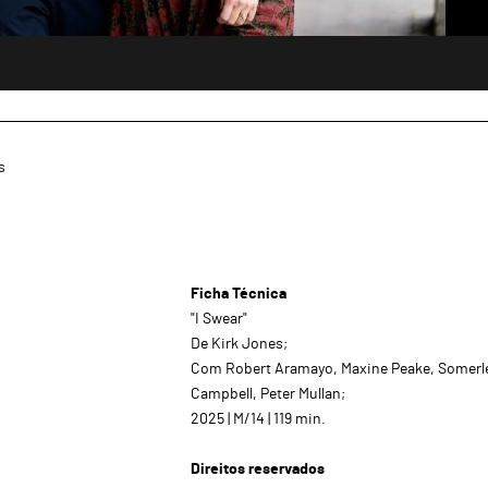
s
Ficha Técnica
"I Swear"
De Kirk Jones;
Com Robert Aramayo, Maxine Peake, Somerl
Campbell, Peter Mullan;
2025 | M/14 | 119 min.
Direitos reservados