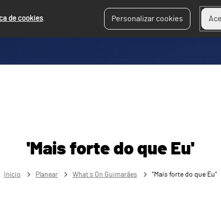
ica de cookies
.
Personalizar cookies
Ace
'Mais forte do que Eu'
Início
Planear
What ´s On Guimarães
"Mais forte do que Eu"