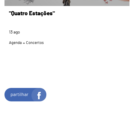
"Quatro Estações"
13
ago
Agenda
Concertos
partilhar