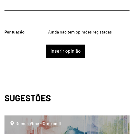
Pontuação
Ainda não tem opiniões registadas
inserir opinião
SUGESTÕES
page
Domus Vitae - Creixomil