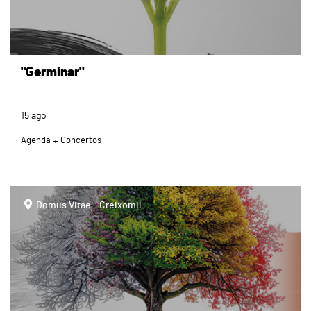
"Germinar"
15
ago
Agenda
Concertos
page
Domus Vitae - Creixomil