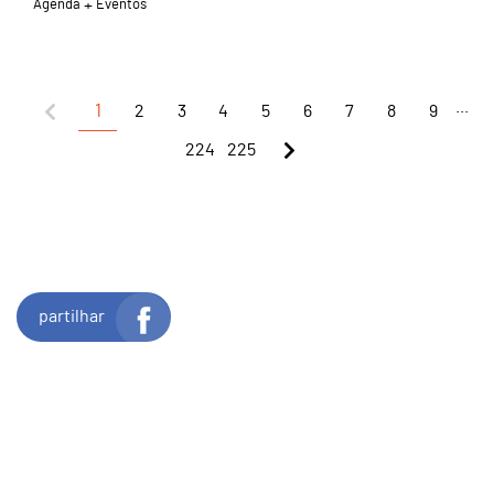
Agenda
Eventos
...
1
2
3
4
5
6
7
8
9
224
225
partilhar