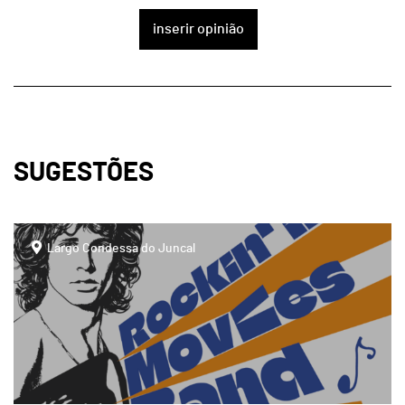
inserir opinião
SUGESTÕES
page
Largo Condessa do Juncal