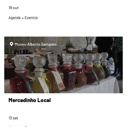
18
out
Agenda
Eventos
page
Museu Alberto Sampaio
Mercadinho Local
13
set