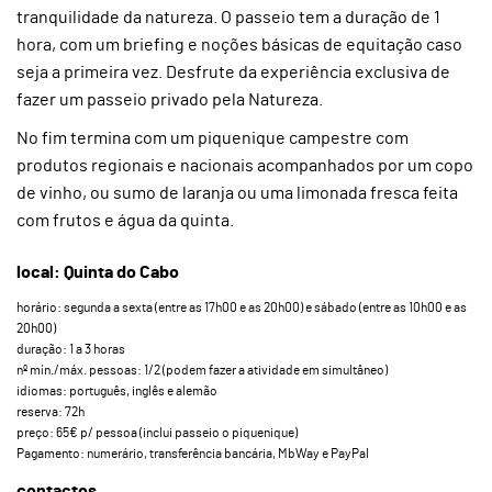
tranquilidade da natureza. O passeio tem a duração de 1
hora, com um briefing e noções básicas de equitação caso
seja a primeira vez. Desfrute da experiência exclusiva de
fazer um passeio privado pela Natureza.
No fim termina com um piquenique campestre com
produtos regionais e nacionais acompanhados por um copo
de vinho, ou sumo de laranja ou uma limonada fresca feita
com frutos e água da quinta.
local: Quinta do Cabo
horário: segunda a sexta (entre as 17h00 e as 20h00) e sábado (entre as 10h00 e as
20h00)
duração: 1 a 3 horas
nº mín./máx. pessoas: 1/2 (podem fazer a atividade em simultâneo)
idiomas: português, inglês e alemão
reserva: 72h
preço: 65€ p/ pessoa (inclui passeio o piquenique)
Pagamento: numerário, transferência bancária, MbWay e PayPal
contactos