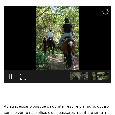
Ao atravessar o bosque da quinta, respire o ar puro, ouça o
som do vento nas folhas e dos pássaros a cantar e sinta a