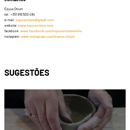
Equus Otium
tel.: +351 916 500 494
e-mail:
equusotium@gmail.com
website:
www.equusotium.com
facebook:
www.facebook.com/equusotiumminho
instagram:
www.instagram.com/equus.otium
SUGESTÕES
page