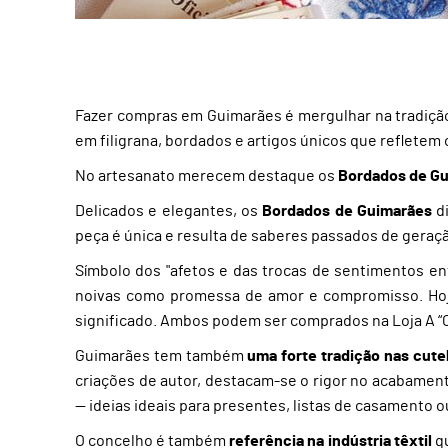
Fazer compras em Guimarães é mergulhar na tradição e
em filigrana, bordados e artigos únicos que refletem
No artesanato merecem destaque os
Bordados de Gu
Delicados e elegantes, os
Bordados de Guimarães
di
peça é única e resulta de saberes passados de geraç
Símbolo dos "afetos e das trocas de sentimentos en
noivas como promessa de amor e compromisso. Hoje,
significado. Ambos podem ser comprados na Loja A “Of
Guimarães tem também
uma forte tradição nas cutel
criações de autor, destacam-se o rigor no acabame
— ideias ideais para presentes, listas de casamento o
O concelho é também
referência na indústria têxtil
qu