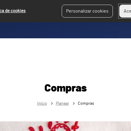
ica de cookies
.
Personalizar cookies
Ace
Compras
Início
Planear
Compras