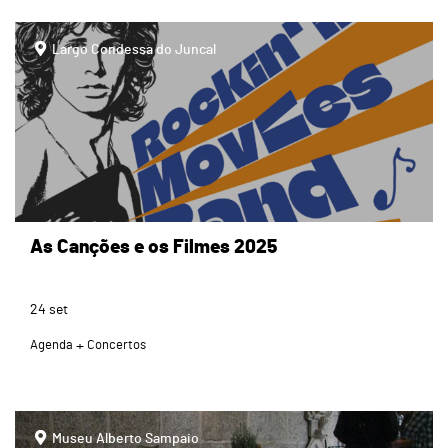
page
Largo Condessa do Juncal
As Canções e os Filmes 2025
24
set
Agenda
Concertos
page
Museu Alberto Sampaio