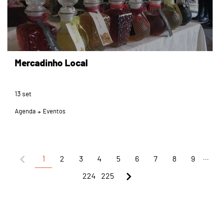
Mercadinho Local
13
set
Agenda
Eventos
...
1
2
3
4
5
6
7
8
9
224
225