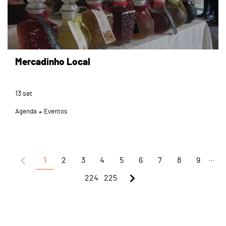
Mercadinho Local
13
set
Agenda
Eventos
...
1
2
3
4
5
6
7
8
9
224
225