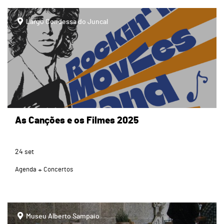
page
Largo Condessa do Juncal
As Canções e os Filmes 2025
24
set
Agenda
Concertos
page
Museu Alberto Sampaio