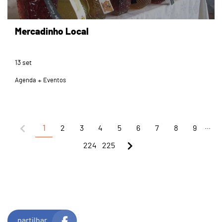
Mercadinho Local
13
set
Agenda
Eventos
...
1
2
3
4
5
6
7
8
9
224
225
partilhar