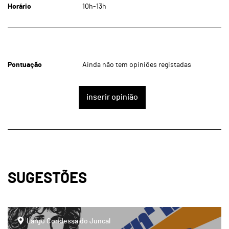
Horário
10h-13h
Pontuação
Ainda não tem opiniões registadas
inserir opinião
SUGESTÕES
page
Largo Condessa do Juncal