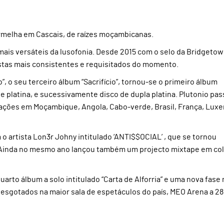
ermelha em Cascais, de raízes moçambicanas.
mais versáteis da lusofonia. Desde 2015 com o selo da Bridgetow
tistas mais consistentes e requisitados do momento.
o”, o seu terceiro álbum “Sacrifício”, tornou-se o primeiro álbum
e platina, e sucessivamente disco de dupla platina. Plutonio pa
ações em Moçambique, Angola, Cabo-verde, Brasil, França, Lux
 artista Lon3r Johny intitulado ‘ANTI$$OCIAL’ , que se tornou
 Ainda no mesmo ano lançou também um projecto mixtape em co
to álbum a solo intitulado “Carta de Alforria” e uma nova fase 
 esgotados na maior sala de espetáculos do país, MEO Arena a 28