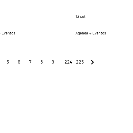
13
set
Eventos
Agenda
Eventos
...
5
6
7
8
9
224
225