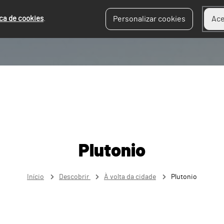
ica de cookies
.
Personalizar cookies
Ace
Plutonio
Início
Descobrir
À volta da cidade
Plutonio