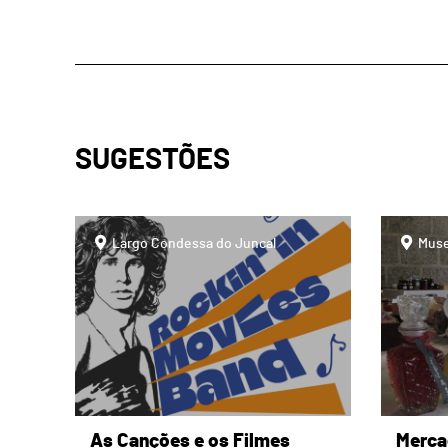
SUGESTÕES
page
page
Largo Condessa do Juncal
Muse
As Canções e os Filmes
Merca