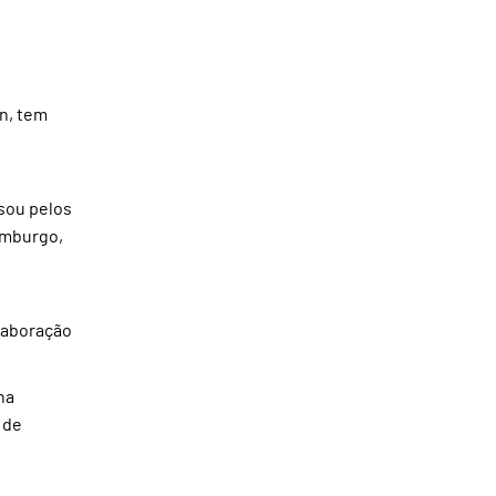
n, tem
ssou pelos
emburgo,
laboração
na
 de