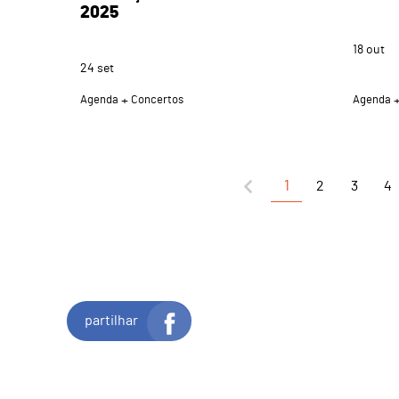
2025
18
out
24
set
Agenda
Concertos
Agenda
1
2
3
4
partilhar