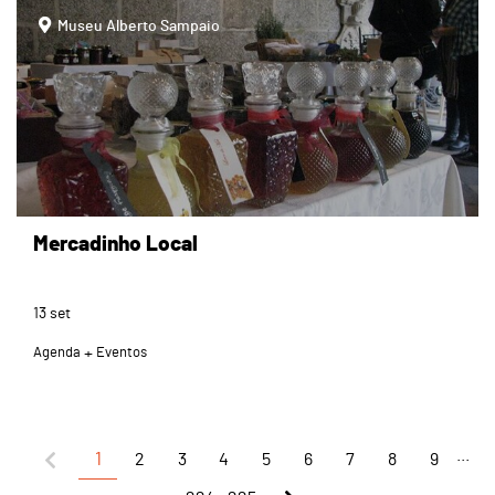
page
Museu Alberto Sampaio
Mercadinho Local
13
set
Agenda
Eventos
...
1
2
3
4
5
6
7
8
9