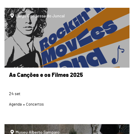
page
Largo Condessa do Juncal
As Canções e os Filmes 2025
24
set
Agenda
Concertos
page
Museu Alberto Sampaio