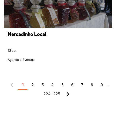
Mercadinho Local
13
set
Agenda
Eventos
...
1
2
3
4
5
6
7
8
9
224
225