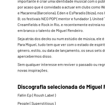
importante é criar uma identidade musical com o públ
por acaso que é convidado a actuar em clubs como Wate
e Macarena (Barcelona), Eden e EsParadis (Ibiza), nos
B; os festivais NEO POP ( mentor e fundador ), U
Creamfields e Rock in Rio, e recentemente estreia n
em branco o talento de Miguel Rendeiro.
Seja atrás dos decks ou num estúdio de música, ele é
Para Miguel, tudo tem que ver com o estado de espírit
género, estilo, ou data de lançamento, os seus sets 
apercebermos disso.
Sem qualquer interesse em reviver o passado ou reg
novas inspirações.
Discografia selecionada de Miguel 
Fallin Ep ( Roush Label )
People ( Superstitious )