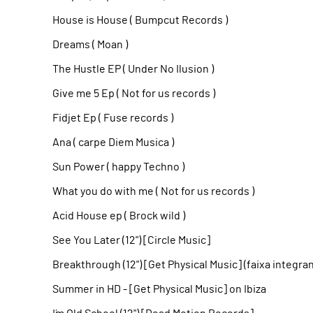
House is House ( Bumpcut Records )
Dreams ( Moan )
The Hustle EP ( Under No Ilusion )
Give me 5 Ep ( Not for us records )
Fidjet Ep ( Fuse records )
Ana ( carpe Diem Musica )
Sun Power ( happy Techno )
What you do with me ( Not for us records )
Acid House ep ( Brock wild )
See You Later (12") [Circle Music]
Breakthrough (12") [Get Physical Music] (faixa integr
Summer in HD - [Get Physical Music] on Ibiza