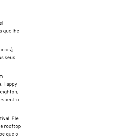
el
s que lhe
onais),
os seus
em
s, Happy
reighton,
 espectro
ival. Ele
 e rooftop
abe que o