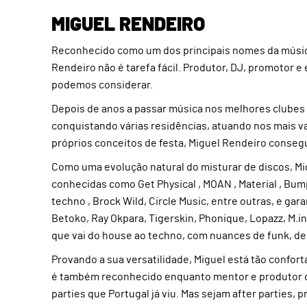
MIGUEL RENDEIRO
Reconhecido como um dos principais nomes da música 
Rendeiro não é tarefa fácil. Produtor, DJ, promotor e
podemos considerar.
Depois de anos a passar música nos melhores clubes do
conquistando várias residências, atuando nos mais v
próprios conceitos de festa, Miguel Rendeiro consegu
Como uma evolução natural do misturar de discos, Mi
conhecidas como Get Physical , MOAN , Material , Bum
techno , Brock Wild, Circle Music, entre outras, e ga
Betoko, Ray Okpara, Tigerskin, Phonique, Lopazz, M.i
que vai do house ao techno, com nuances de funk, de
Provando a sua versatilidade, Miguel está tão confort
é também reconhecido enquanto mentor e produtor de
parties que Portugal já viu. Mas sejam after parties, p