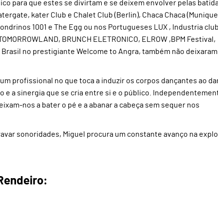
ico para que estes se divirtam e se deixem envolver pelas batid
rgate, kater Club e Chalet Club (Berlin), Chaca Chaca (Munique),
 londrinos 1001 e The Egg ou nos Portugueses LUX , Industria clu
nited TOMORROWLAND, BRUNCH ELETRONICO, ELROW ,BPM Festival,
o Brasil no prestigiante Welcome to Angra, também não deixaram
 um profissional no que toca a induzir os corpos dançantes ao da
o e a sinergia que se cria entre si e o público. Independentemen
deixam-nos a bater o pé e a abanar a cabeça sem sequer nos
ravar sonoridades, Miguel procura um constante avanço na expl
Rendeiro: