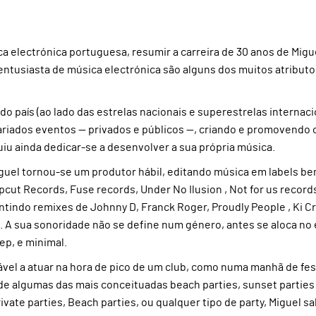
electrónica portuguesa, resumir a carreira de 30 anos de Migu
 entusiasta de música electrónica são alguns dos muitos atributo
 país (ao lado das estrelas nacionais e superestrelas internaci
ariados eventos — privados e públicos —, criando e promovendo 
iu ainda dedicar-se a desenvolver a sua própria música.
guel tornou-se um produtor hábil, editando música em labels b
pcut Records, Fuse records, Under No Ilusion , Not for us record
rantindo remixes de Johnny D, Franck Roger, Proudly People , Ki C
n. A sua sonoridade não se define num género, antes se aloca no
ep, e minimal.
ável a atuar na hora de pico de um club, como numa manhã de fest
 algumas das mais conceituadas beach parties, sunset parties
rivate parties, Beach parties, ou qualquer tipo de party, Miguel s