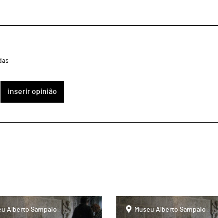
das
inserir opinião
page
u Alberto Sampaio
Museu Alberto Sampaio