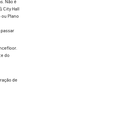
as. Não é
 City Hall
b ou Plano
 passar
ncefloor.
te do
oração de