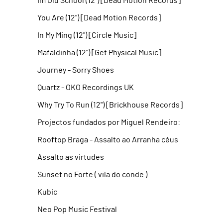
I´m Old School (12") [Dead Motion Records]
You Are (12") [Dead Motion Records]
In My Ming (12") [Circle Music]
Mafaldinha (12") [Get Physical Music]
Journey - Sorry Shoes
Quartz - OKO Recordings UK
Why Try To Run (12") [Brickhouse Records]
Projectos fundados por Miguel Rendeiro:
Rooftop Braga - Assalto ao Arranha céus
Assalto as virtudes
Sunset no Forte ( vila do conde )
Kubic
Neo Pop Music Festival