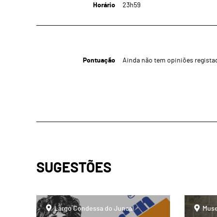
Horário
23h59
Pontuação
Ainda não tem opiniões regista
SUGESTÕES
page
page
Largo Condessa do Juncal
Muse