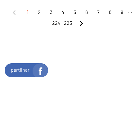
...
1
2
3
4
5
6
7
8
9
224
225
partilhar