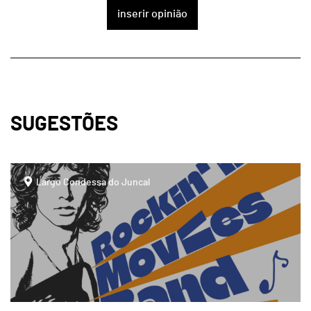
inserir opinião
SUGESTÕES
page
Largo Condessa do Juncal