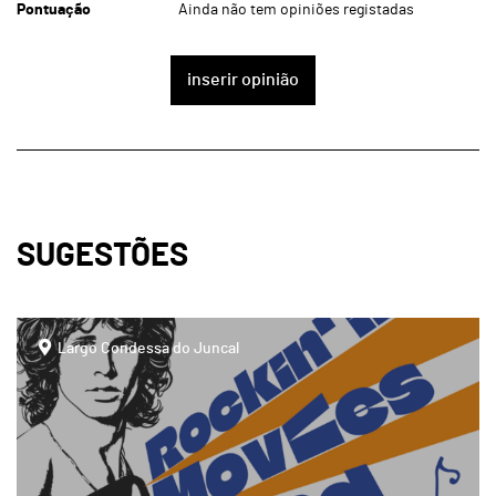
Pontuação
Ainda não tem opiniões registadas
inserir opinião
SUGESTÕES
page
Largo Condessa do Juncal