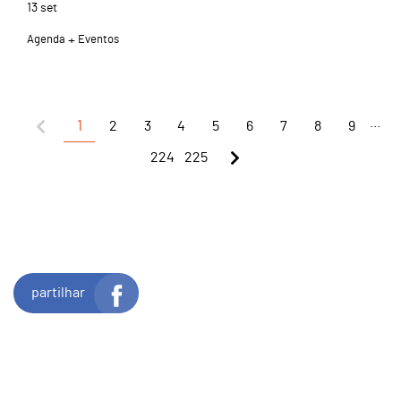
13
set
Agenda
Eventos
...
1
2
3
4
5
6
7
8
9
224
225
partilhar