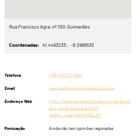
Rua Francisco Agra, nº 100, Guimarães
Coordenadas
41.4463233
-8.2968533
Telefone
(+351) 253 071 800
Email
reservas@eurostarssantaluzia.com
Endereço Web
https://www.eurostarshotels.com.pt/euros
tars-santa-luzia/spa.html?
referer_code=ADWORDS_PT
Pontuação
Ainda não tem opiniões registadas