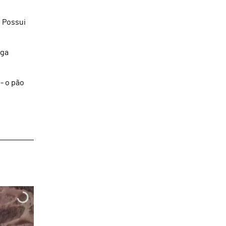
. Possui
oga
- o pão