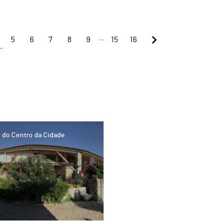
...
5
6
7
8
9
15
16
 do Centro da Cidade