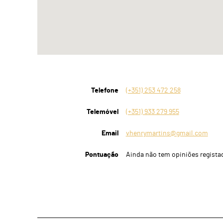
Telefone
(+351) 253 472 258
Telemóvel
(+351) 933 279 955
Email
vhenrymartins@gmail.com
Pontuação
Ainda não tem opiniões regista