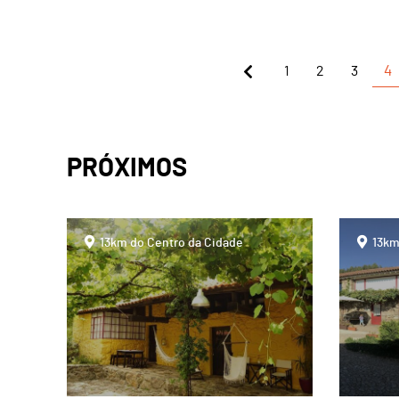
1
2
3
4
PRÓXIMOS
page
page
13km do Centro da Cidade
13km