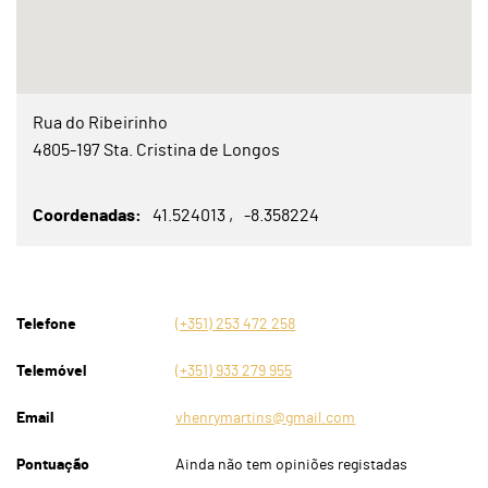
Rua do Ribeirinho
4805-197 Sta. Cristina de Longos
Coordenadas
41.524013
-8.358224
Telefone
(+351) 253 472 258
Telemóvel
(+351) 933 279 955
Email
vhenrymartins@gmail.com
Pontuação
Ainda não tem opiniões registadas