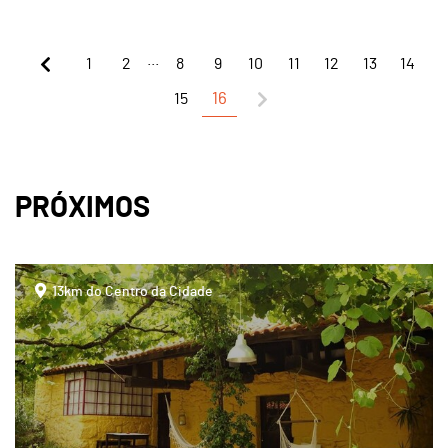
...
1
2
8
9
10
11
12
13
14
15
16
PRÓXIMOS
page
13km do Centro da Cidade