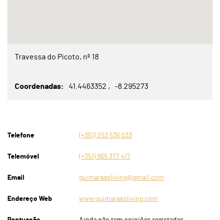
Travessa do Picoto, nº 18
Coordenadas
41.4463352
-8.295273
Telefone
(+351) 253 536 033
Telemóvel
(+351) 965 377 417
Email
guimaraesliving@gmail.com
Endereço Web
www.guimaraesliving.com
Pontuação
Ainda não tem opiniões registadas