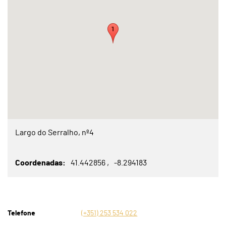
Largo do Serralho, nº4
Coordenadas
41.442856
-8.294183
Telefone
(+351) 253 534 022