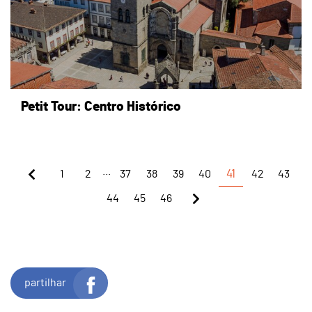
Petit Tour: Centro Histórico
...
1
2
37
38
39
40
41
42
43
44
45
46
partilhar