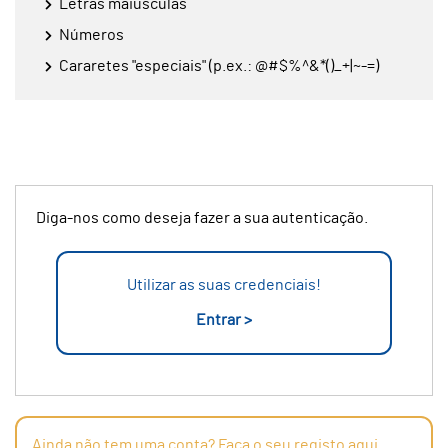
Letras maiúsculas
Números
Cararetes "especiais" (p.ex.: @#$%^&*()_+|~-=)
Diga-nos como deseja fazer a sua autenticação.
Utilizar as suas credenciais!
Entrar >
Ainda não tem uma conta? Faça o seu registo aqui.