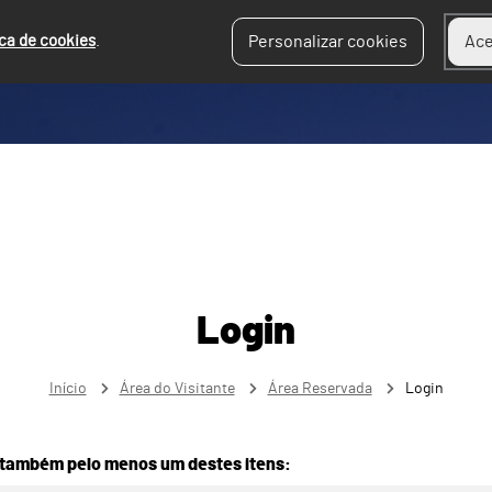
ica de cookies
.
Personalizar cookies
Ace
Login
Início
Área do Visitante
Área Reservada
Login
 também pelo menos um destes itens: