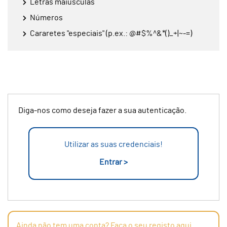
Letras maiúsculas
Números
Cararetes "especiais" (p.ex.: @#$%^&*()_+|~-=)
Diga-nos como deseja fazer a sua autenticação.
Utilizar as suas credenciais!
Entrar >
Ainda não tem uma conta? Faça o seu registo aqui.