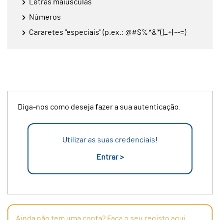
Letras maiúsculas
Números
Cararetes "especiais" (p.ex.: @#$%^&*()_+|~-=)
Diga-nos como deseja fazer a sua autenticação.
Utilizar as suas credenciais!
Entrar >
Ainda não tem uma conta? Faça o seu registo aqui.