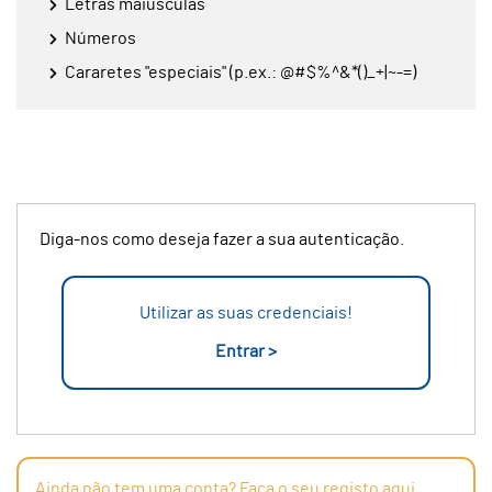
Letras maiúsculas
Números
Cararetes "especiais" (p.ex.: @#$%^&*()_+|~-=)
Diga-nos como deseja fazer a sua autenticação.
Utilizar as suas credenciais!
Entrar >
Ainda não tem uma conta? Faça o seu registo aqui.