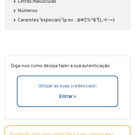
Letras maiúsculas
Números
Cararetes "especiais" (p.ex.: @#$%^&*()_+|~-=)
Diga-nos como deseja fazer a sua autenticação.
Utilizar as suas credenciais!
Entrar >
Ainda não tem uma conta? Faça o seu registo aqui.