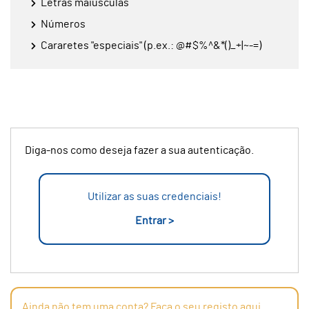
Letras maiúsculas
Números
Cararetes "especiais" (p.ex.: @#$%^&*()_+|~-=)
Diga-nos como deseja fazer a sua autenticação.
Utilizar as suas credenciais!
Entrar >
Ainda não tem uma conta? Faça o seu registo aqui.