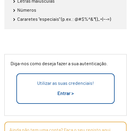
Letras maiúsculas
Números
Cararetes "especiais" (p.ex.: @#$%^&*()_+|~-=)
Diga-nos como deseja fazer a sua autenticação.
Utilizar as suas credenciais!
Entrar >
Ainda não tem uma conta? Faça o seu registo aqui.