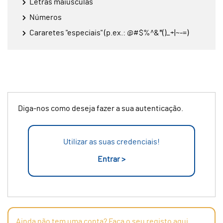
Letras maiúsculas
Números
Cararetes "especiais" (p.ex.: @#$%^&*()_+|~-=)
Diga-nos como deseja fazer a sua autenticação.
Utilizar as suas credenciais!
Entrar >
Ainda não tem uma conta? Faça o seu registo aqui.