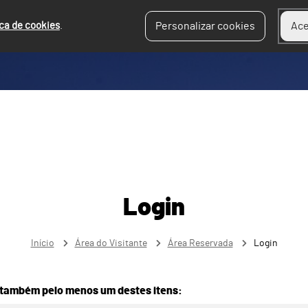
ica de cookies
.
Personalizar cookies
Ace
Login
Início
Área do Visitante
Área Reservada
Login
 também pelo menos um destes itens: