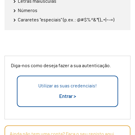
Letras maiúsculas
Números
Cararetes "especiais" (p.ex.: @#$%^&*()_+|~-=)
Diga-nos como deseja fazer a sua autenticação.
Utilizar as suas credenciais!
Entrar >
Ainda não tem uma conta? Faça o seu registo aqui.