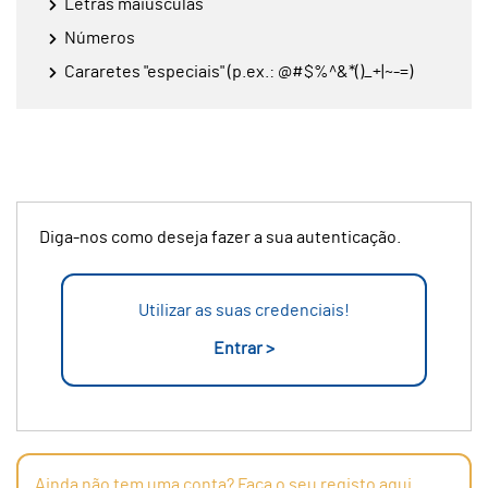
Letras maiúsculas
Números
Cararetes "especiais" (p.ex.: @#$%^&*()_+|~-=)
Diga-nos como deseja fazer a sua autenticação.
Utilizar as suas credenciais!
Entrar >
Ainda não tem uma conta? Faça o seu registo aqui.