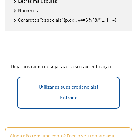
Letras maiúsculas
Números
Cararetes "especiais" (p.ex.: @#$%^&*()_+|~-=)
Diga-nos como deseja fazer a sua autenticação.
Utilizar as suas credenciais!
Entrar >
Ainda não tem uma conta? Faça o seu registo aqui.