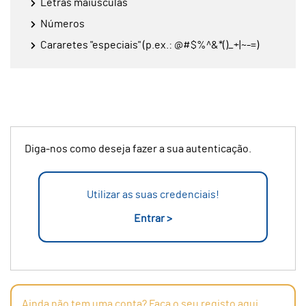
Letras maiúsculas
Números
Cararetes "especiais" (p.ex.: @#$%^&*()_+|~-=)
Diga-nos como deseja fazer a sua autenticação.
Utilizar as suas credenciais!
Entrar >
Ainda não tem uma conta? Faça o seu registo aqui.