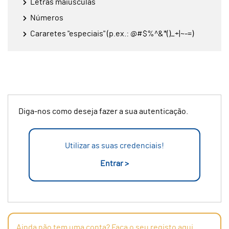
Letras maiúsculas
Números
Cararetes "especiais" (p.ex.: @#$%^&*()_+|~-=)
Diga-nos como deseja fazer a sua autenticação.
Utilizar as suas credenciais!
Entrar >
Ainda não tem uma conta? Faça o seu registo aqui.