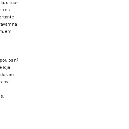
a, situa-
mo os
portante
travam na
am, em
upou os nº
e loja
idos no
orama
je,