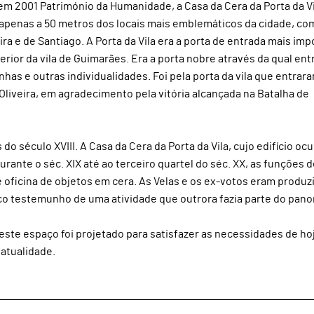
em 2001 Património da Humanidade, a Casa da Cera da Porta da Vil
 e apenas a 50 metros dos locais mais emblemáticos da cidade, co
veira e de Santiago. A Porta da Vila era a porta de entrada mais im
rior da vila de Guimarães. Era a porta nobre através da qual en
nhas e outras individualidades. Foi pela porta da vila que entrar
Oliveira, em agradecimento pela vitória alcançada na Batalha de
do século XVIII. A Casa da Cera da Porta da Vila, cujo edifício oc
nte o séc. XIX até ao terceiro quartel do séc. XX, as funções d
e oficina de objetos em cera. As Velas e os ex-votos eram produz
único testemunho de uma atividade que outrora fazia parte do pan
ste espaço foi projetado para satisfazer as necessidades de ho
 atualidade.