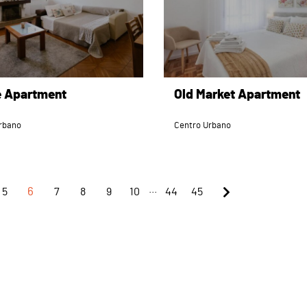
e Apartment
Old Market Apartment
rbano
Centro Urbano
...
5
6
7
8
9
10
44
45