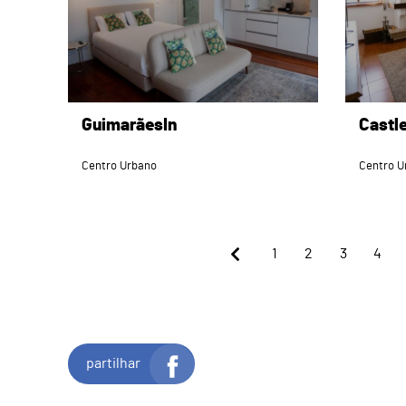
GuimarãesIn
Castl
Centro Urbano
Centro U
1
2
3
4
partilhar