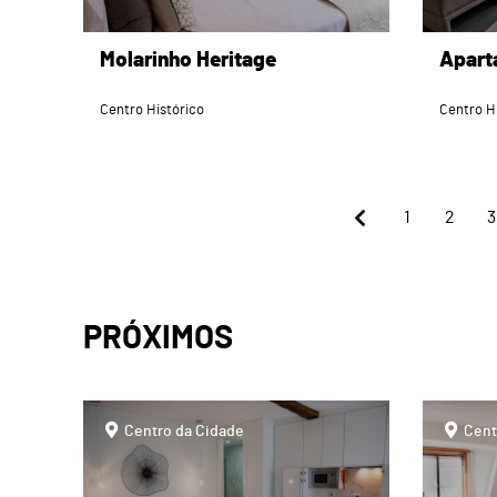
Molarinho Heritage
Apart
Centro Histórico
Centro H
1
2
3
PRÓXIMOS
page
page
Centro da Cidade
Cent