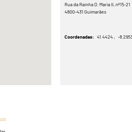
Rua da Rainha D. Maria II, nº15-21
4800-431 Guimarães
Coordenadas
41.4424
-8.295
com
das