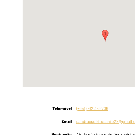
Telemóvel
(+351) 912 353 706
Email
sandraespiritosanto29@gmail.
Pontuação
Ainda não tem opiniões regista