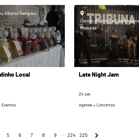
u Alberto Sampaio
Centro de Artes e Espetáculos
Mamede
dinho Local
Late Night Jam
24
set
Eventos
Agenda
Concertos
...
5
6
7
8
9
224
225