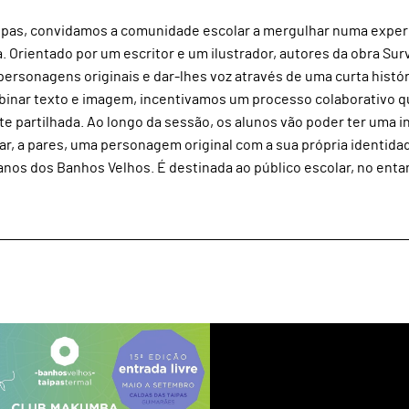
ipas, convidamos a comunidade escolar a mergulhar numa exper
a. Orientado por um escritor e um ilustrador, autores da obra Surv
personagens originais e dar-lhes voz através de uma curta histór
mbinar texto e imagem, incentivamos um processo colaborativo 
e partilhada. Ao longo da sessão, os alunos vão poder ter uma 
riar, a pares, uma personagem original com a sua própria identidad
anos dos Banhos Velhos. É destinada ao público escolar, no entan