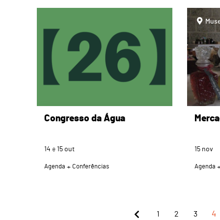
page
page
Muse
Congresso da Água
Merca
14
e
15
out
15
nov
Agenda
Conferências
Agenda
1
2
3
4