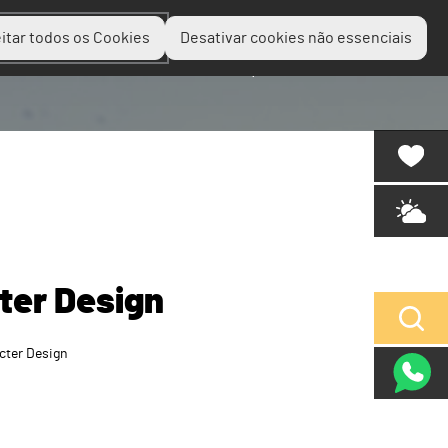
itar todos os Cookies
Desativar cookies não essenciais
Planear
Descobrir
Experienciar
ter Design
cter Design