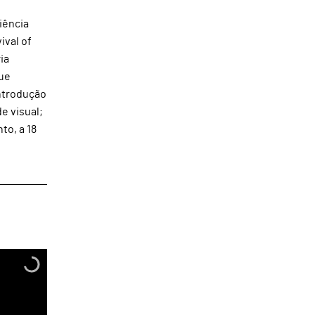
iência
ival of
ia
que
introdução
e visual;
to, a 18