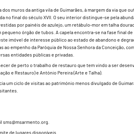
 dos muros da antiga vila de Guimarães, à margem da via que out
da no final do século XVII. O seu interior distingue-se pela abund
estidas por painéis de azulejo, um retábulo-mor em talha dourad
 pequeno órgão de tubos. A capela encontra-se na fase final de
 este imóvel de interesse público ao estado de abandono e degr
raças ao empenho da Paróquia de Nossa Senhora da Conceição, com
rsas entidades públicas e privadas.
nhecer de perto o trabalho de restauro que tem vindo a ser desen
ção e Restauro) e António Pereira (Arte e Talha).
icia um ciclo de visitas ao património menos divulgado de Guima
sitantes.
-mail sms@msarmento.org.
mite de lugares disponíveis.