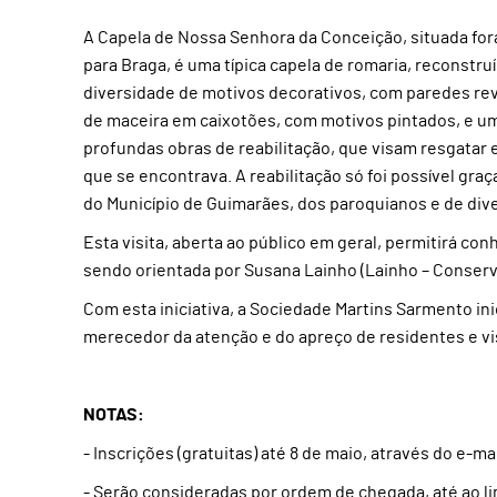
A Capela de Nossa Senhora da Conceição, situada fora
para Braga, é uma típica capela de romaria, reconstruí
diversidade de motivos decorativos, com paredes rev
de maceira em caixotões, com motivos pintados, e um
profundas obras de reabilitação, que visam resgatar
que se encontrava. A reabilitação só foi possível g
do Município de Guimarães, dos paroquianos e de dive
Esta visita, aberta ao público em geral, permitirá co
sendo orientada por Susana Lainho (Lainho – Conserva
Com esta iniciativa, a Sociedade Martins Sarmento in
merecedor da atenção e do apreço de residentes e vi
NOTAS:
- Inscrições (gratuitas) até 8 de maio, através do e
- Serão consideradas por ordem de chegada, até ao li