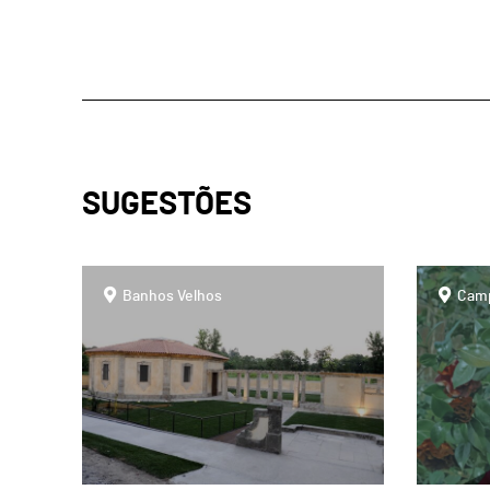
SUGESTÕES
page
page
Banhos Velhos
Camp