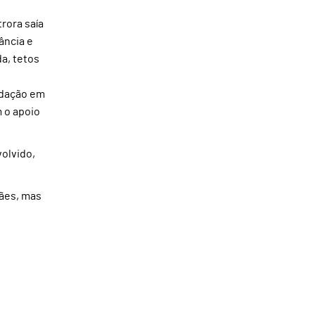
rora saía
ância e
a, tetos
adação em
 o apoio
volvido,
rães, mas