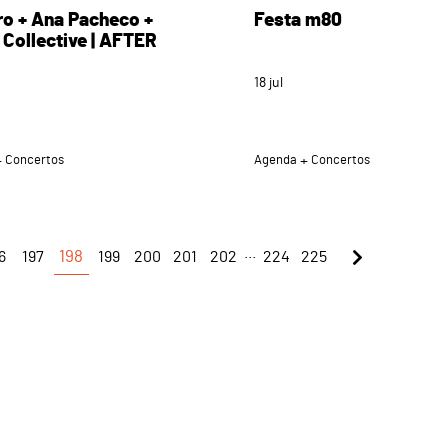
ro + Ana Pacheco +
Festa m80
Collective | AFTER
18
jul
Concertos
Agenda
Concertos
...
6
197
198
199
200
201
202
224
225