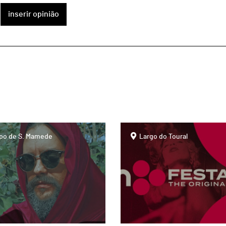
inserir opinião
page
o de S. Mamede
Largo do Toural