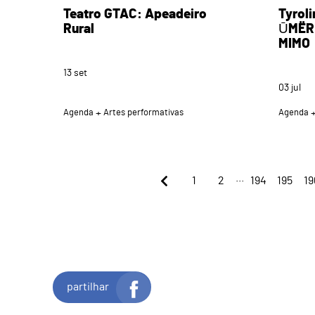
Teatro GTAC: Apeadeiro
Tyroli
Rural
ŪMËR 
MIMO
13
set
03
jul
Agenda
Artes performativas
Agenda
...
1
2
194
195
19
partilhar