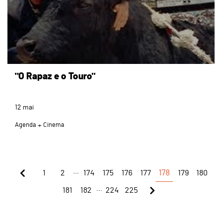
"O Rapaz e o Touro"
12
mai
Agenda
Cinema
...
1
2
174
175
176
177
178
179
180
...
181
182
224
225