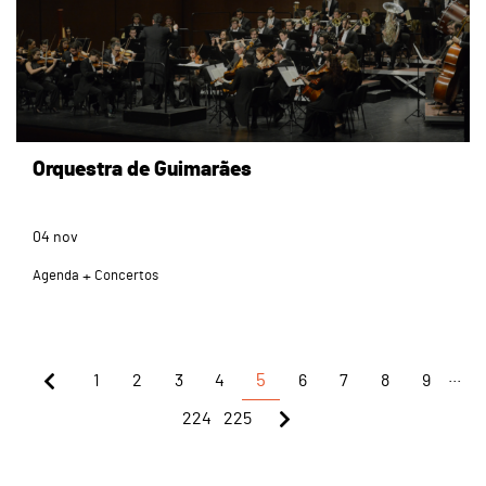
Orquestra de Guimarães
04
nov
Agenda
Concertos
...
1
2
3
4
5
6
7
8
9
224
225