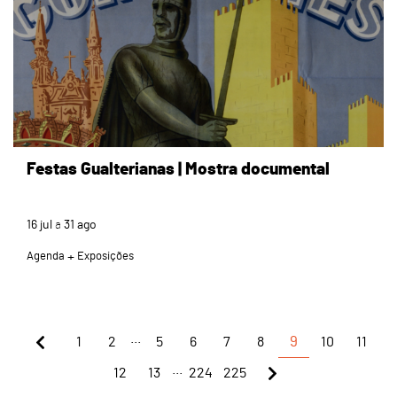
Festas Gualterianas | Mostra documental
16
jul
a
31
ago
Agenda
Exposições
...
1
2
5
6
7
8
9
10
11
...
12
13
224
225