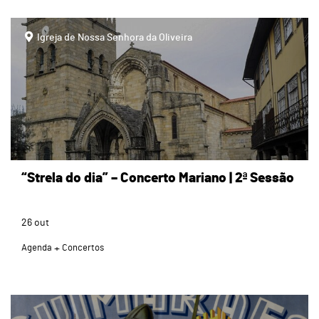
page
Igreja de Nossa Senhora da Oliveira
“Strela do dia” – Concerto Mariano | 2ª Sessão
26
out
Agenda
Concertos
page