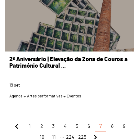
2º Aniversário | Elevação da Zona de Couros a
Património Cultural ...
19
set
Agenda
Artes performativas
Eventos
1
2
3
4
5
6
7
8
9
...
10
11
224
225