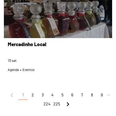
Mercadinho Local
13
set
Agenda
Eventos
...
1
2
3
4
5
6
7
8
9
224
225