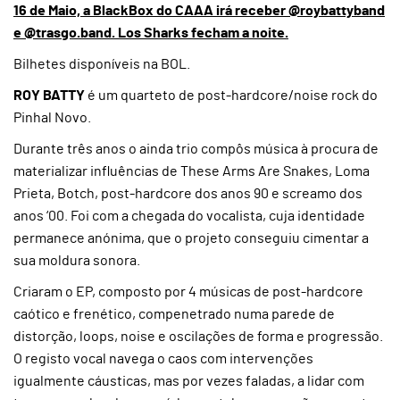
16 de Maio, a BlackBox do CAAA irá receber @roybattyband
e @trasgo.band. Los Sharks fecham a noite.
Bilhetes disponíveis na BOL.
ROY BATTY
é um quarteto de post-hardcore/noise rock do
Pinhal Novo.
Durante três anos o ainda trio compôs música à procura de
materializar influências de These Arms Are Snakes, Loma
Prieta, Botch, post-hardcore dos anos 90 e screamo dos
anos ‘00. Foi com a chegada do vocalista, cuja identidade
permanece anónima, que o projeto conseguiu cimentar a
sua moldura sonora.
Criaram o EP, composto por 4 músicas de post-hardcore
caótico e frenético, compenetrado numa parede de
distorção, loops, noise e oscilações de forma e progressão.
O registo vocal navega o caos com intervenções
igualmente cáusticas, mas por vezes faladas, a lidar com