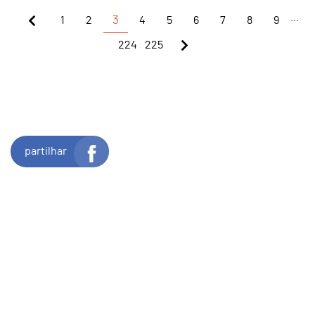
...
1
2
3
4
5
6
7
8
9
224
225
partilhar