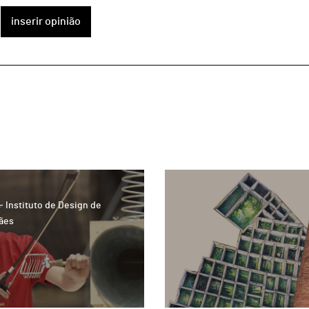
inserir opinião
page
- Instituto de Design de
ães