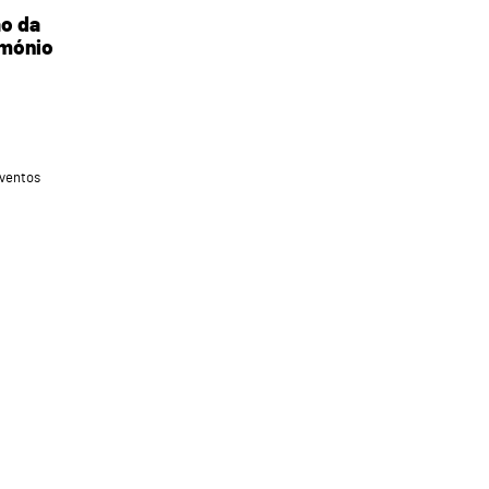
ão da
imónio
ventos