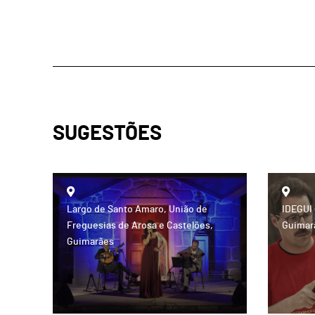
SUGESTÕES
Largo de Santo Amaro, União de
IDEGUI 
Freguesias de Arosa e Castelões,
Guimar
Guimarães