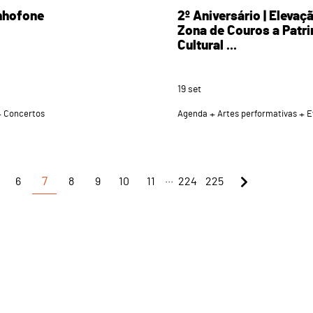
nhofone
2º Aniversário | Elevaç
Zona de Couros a Patr
Cultural ...
19
set
Concertos
Agenda
Artes performativas
E
...
6
7
8
9
10
11
224
225