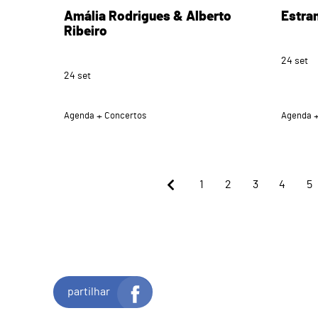
Amália Rodrigues & Alberto
Estra
Ribeiro
24
set
24
set
Agenda
Concertos
Agenda
1
2
3
4
5
partilhar