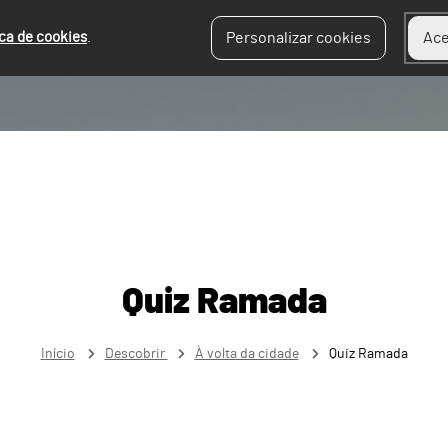
ica de cookies
.
Personalizar cookies
Ace
Quiz Ramada
Início
Descobrir
À volta da cidade
Quiz Ramada