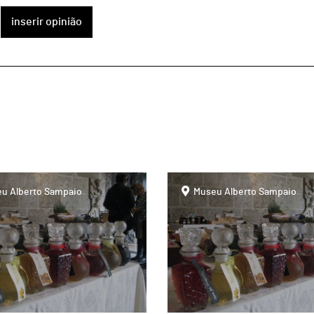
inserir opinião
page
u Alberto Sampaio
Museu Alberto Sampaio