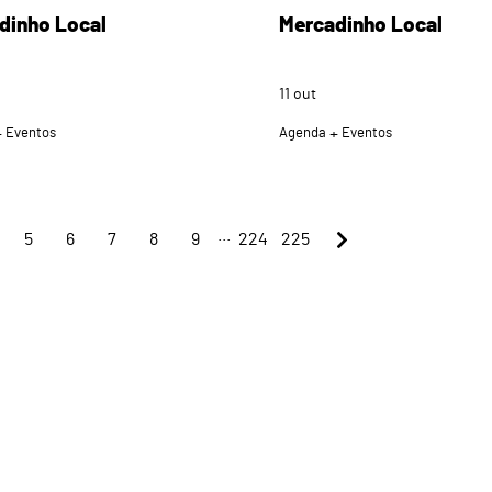
dinho Local
Mercadinho Local
11
out
Eventos
Agenda
Eventos
...
5
6
7
8
9
224
225