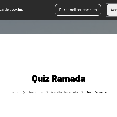
ica de cookies
.
Personalizar cookies
Ace
Quiz Ramada
Início
Descobrir
À volta da cidade
Quiz Ramada