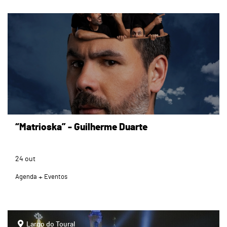
page
“Matrioska” - Guilherme Duarte
24
out
Agenda
Eventos
page
Largo do Toural