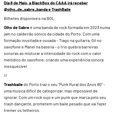
Dia 8 de Maio, a BlackBox do CAAA irá receber
@olho_de_sabre_banda e TrashBaile
Bilhetes disponíveis na BOL.
Olho de Sabre
é uma banda de rock formada em 2023 numa
jam no caldeirão sónico da cidade do Porto. Com uma
formação inusitada e ousada – Tiago na guitarra, Gil no
saxofone e Manel na bateria – o trio quebra barreiras
sonoras ao misturar a intensidade do rock com o calor
melódico do saxofone, criando uma experiência sonora
inesquecível.
//
Trashbaile
do Porto traz o seu “Punk Rural dos Anos 80” -
uma música difícil de categorizar, mas impossível de
ignorar. Com um rock sujo e um punk que marca pelo seu
trash dançante, prometem um baile pesado que vai fazer
tremer os telheiros.