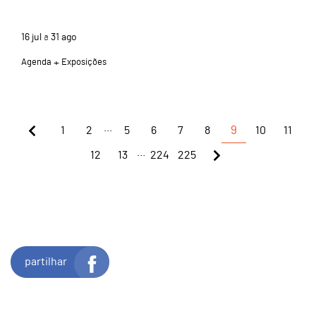
16
jul
a
31
ago
Agenda
Exposições
...
1
2
5
6
7
8
9
10
11
...
12
13
224
225
partilhar