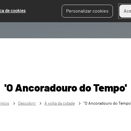
ica de cookies
.
Personalizar cookies
Ace
'O Ancoradouro do Tempo'
Início
Descobrir
À volta da cidade
"O Ancoradouro do Tempo