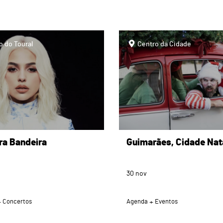
page
o do Toural
Centro da Cidade
ra Bandeira
Guimarães, Cidade Nat
30
nov
Concertos
Agenda
Eventos