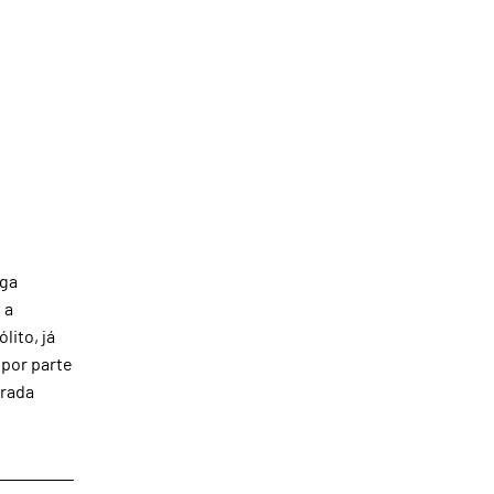
iga
 a
lito, já
 por parte
arada