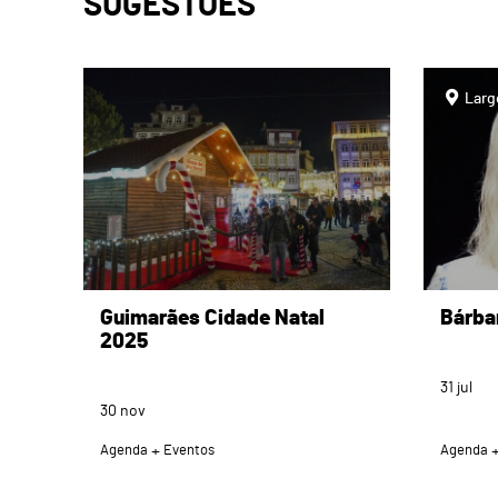
SUGESTÕES
page
page
Larg
Guimarães Cidade Natal
Bárba
2025
31
jul
30
nov
Agenda
Eventos
Agenda