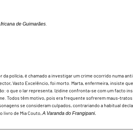
Africana de Guimarães
.
 da polícia, é chamado a investigar um crime ocorrido numa ant
ector, Vasto Excelêncio, foi morto. Marta, enfermeira, insiste que
: o que o lar representa. Izidine confronta-se com um facto insó
me. Todos têm motivo, pois era frequente sofrerem maus-tratos
rsonagens se consideram culpados, contrariando a habitual decl
A Varanda do Frangipani.
do livro de Mia Couto,